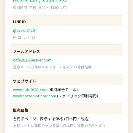
090-5397-0420
/
070-3202-9352
受付時間: 平日 10:00 〜 19:00 (JST)
LINE ID
@astro.0420
(担当: ナナミ)
メールアドレス
cafe2626@naver.com
迷惑メール対策のためフォーム形式での受付推奨
ウェブサイト
www.cafe0101.com
(印刷総合モール)
www.cotton-printer.com
(ファブリック印刷専門)
販売価格
各商品ページに表示する価格 (日本円・税込)
為替レートは韓国ウォン基準で日本円に換算 (KRW × 0.1)