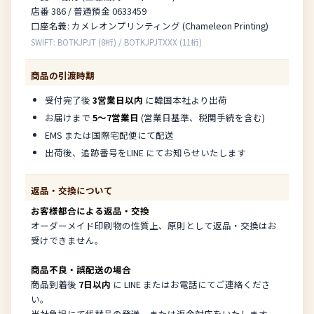
店番 386 / 普通預金 0633459
口座名義: カメレオンプリンティング (Chameleon Printing)
SWIFT: BOTKJPJT (8桁) / BOTKJPJTXXX (11桁)
商品の引渡時期
受付完了後
3営業日以内
に韓国本社より出荷
お届けまで
5〜7営業日
(営業日基準、税関手続を含む)
EMS または国際宅配便にて配送
出荷後、追跡番号をLINE にてお知らせいたします
返品・交換について
お客様都合による返品・交換
オーダーメイド印刷物の性質上、原則として返品・交換はお
受けできません。
商品不良・誤配送の場合
商品到着後
7日以内
に LINE またはお電話にてご連絡くださ
い。
当社負担にて代替品の発送、または返金対応をいたします。