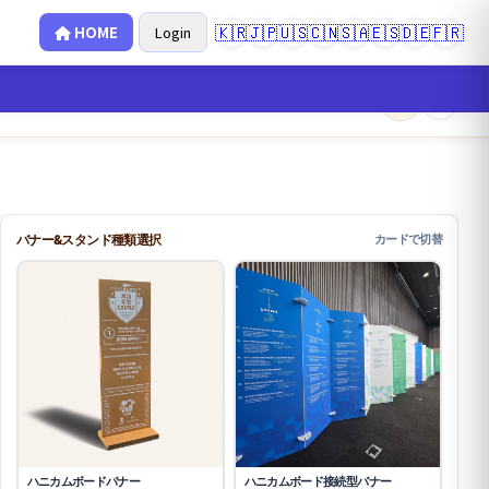
🇰🇷
🇯🇵
🇺🇸
🇨🇳
🇸🇦
🇪🇸
🇩🇪
🇫🇷
HOME
Login
×
0
バナー&スタンド種類選択
カードで切替
ハニカムボードバナー
ハニカムボード接続型バナー