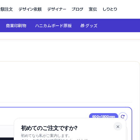
金額注文
デザイン依頼
デザイナー
ブログ
宣伝
しりとり
商業印刷物
ハニカムボード原板
🎁 グッズ
600×1800mm
✕
初めてのご注文ですか?
初めてなら私がご案内します。