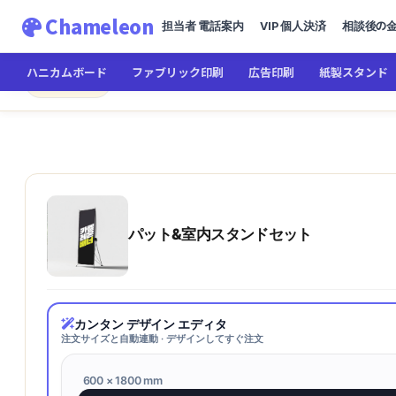
Chameleon
担当者 電話案内
VIP 個人決済
相談後の
ハニカムボード
ファブリック印刷
広告印刷
紙製スタンド
Chameleon
← メインへ
パット&室内スタンドセット
パット&室内スタンドセット
カンタン デザイン エディタ
注文サイズと自動連動 · デザインしてすぐ注文
600 × 1800 mm