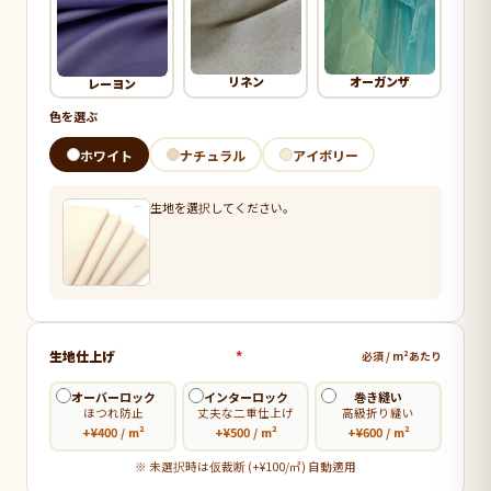
リネン
オーガンザ
レーヨン
色を選ぶ
ホワイト
ナチュラル
アイボリー
生地を選択してください。
生地仕上げ
*
必須 / m²あたり
オーバーロック
インターロック
巻き縫い
ほつれ防止
丈夫な二重仕上げ
高級折り縫い
+¥400 / m²
+¥500 / m²
+¥600 / m²
※ 未選択時は仮裁断 (+¥100/㎡) 自動適用