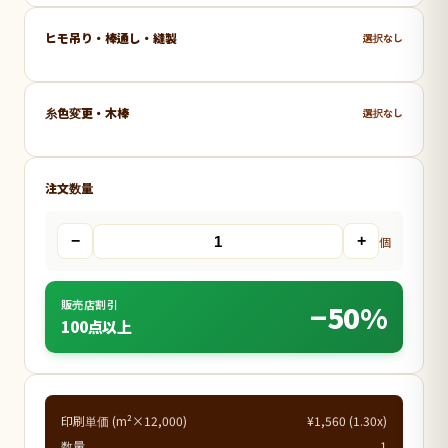
ヒモ吊り・棒通し・縫製
選択なし
糸色変更・木棒
選択なし
注文数量
−
+
個
販売店割引
−50%
100点以上
印刷単価 (m²×12,000)
¥1,560 (1.30x)
数量
1