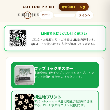
COTTON PRINT
総合印刷モール
🇰🇷
🇯🇵
🇺🇸
メインへ
カート
LINEでお問い合わせください
ご注文・お見積もり・ご相談は
LINE
が便利です。
QRコードを読み取って友だち追加してください。
ファブリックポスター
生地全面に1枚ずつプリントするタイプ。イン
テリア装飾や贈り物にぴったりです。
柄生地プリント
アパレルメーカーや生地問屋が販売用に発注
する、ロール状の柄プリント生地です。