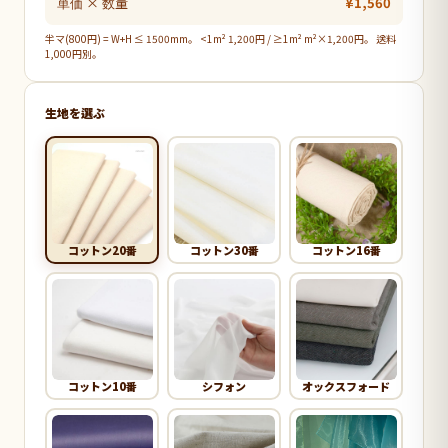
単価 × 数量
¥1,560
半マ(800円) = W+H ≤ 1500mm。 <1m² 1,200円 / ≥1m² m²×1,200円。 送料
1,000円別。
生地を選ぶ
コットン20番
コットン30番
コットン16番
コットン10番
シフォン
オックスフォード