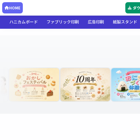
HOME
ダ
ハニカムボード
ファブリック印刷
広告印刷
紙製スタンド