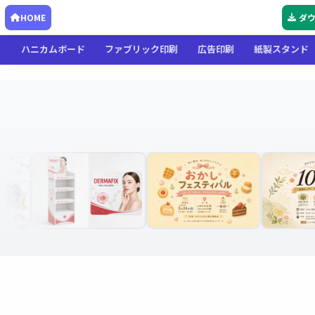
HOME
ダ
ハニカムボード
ファブリック印刷
広告印刷
紙製スタンド