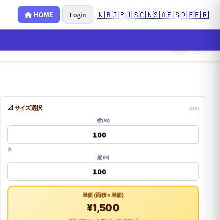
🇰🇷
🇯🇵
🇺🇸
🇨🇳
🇸🇦
🇪🇸
🇩🇪
🇫🇷
HOME
Login
×
0
📐 サイズ選択
(cm)
横 (W)
×
縦 (H)
単価 (面積 × 単価)
¥1,500