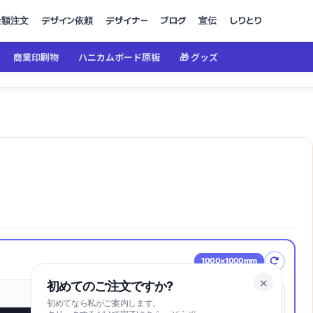
金額注文
デザイン依頼
デザイナー
ブログ
宣伝
しりとり
商業印刷物
ハニカムボード原板
🎁 グッズ
1000×1000mm
✕
初めてのご注文ですか?
初めてなら私がご案内します。