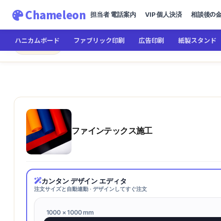
Chameleon
担当者 電話案内
VIP 個人決済
相談後の
ハニカムボード
ファブリック印刷
広告印刷
紙製スタンド
Chameleon
← メインへ
ファインテックス施工
ファインテックス施工
カンタン デザイン エディタ
注文サイズと自動連動 · デザインしてすぐ注文
1000 × 1000 mm