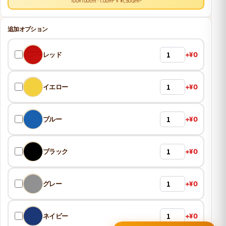
100×100cm · 1.00m² × ¥1,500/m²
追加オプション
レッド
+¥0
イエロー
+¥0
ブルー
+¥0
ブラック
+¥0
グレー
+¥0
ネイビー
+¥0