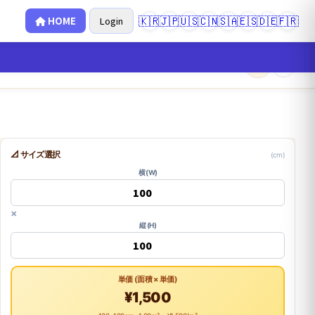
🇰🇷
🇯🇵
🇺🇸
🇨🇳
🇸🇦
🇪🇸
🇩🇪
🇫🇷
HOME
Login
×
0
📐 サイズ選択
(cm)
横 (W)
×
縦 (H)
単価 (面積 × 単価)
¥1,500