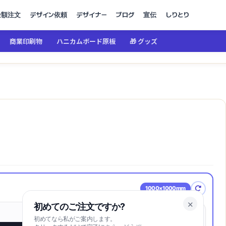
金額注文
デザイン依頼
デザイナー
ブログ
宣伝
しりとり
商業印刷物
ハニカムボード原板
🎁 グッズ
）
1000×1000mm
✕
初めてのご注文ですか?
初めてなら私がご案内します。