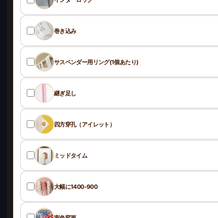
巻き込み
サスペンダー用リング(1個あたり)
継ぎ足し
四方穿孔（アイレット）
ミッドタイム
大幅に1400-900
実色変更