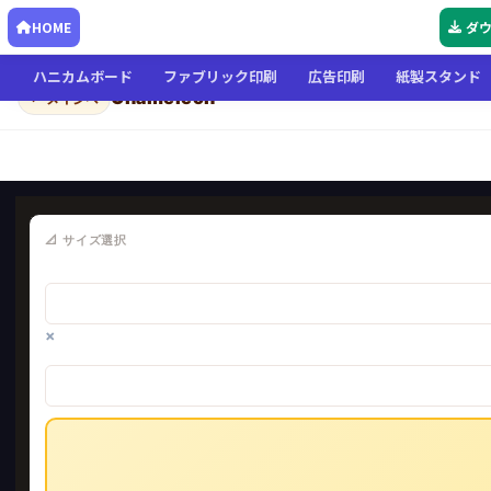
HOME
ダ
ハニカムボード
ファブリック印刷
広告印刷
紙製スタンド
Chameleon
← メインへ
📐 サイズ選択
×