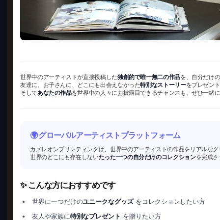
世界中のアーティストが直接投稿した
独創的で唯一無二の作品
を、自分だけ
友達に、お子さんに、どこにも出会えなかった
特別なストーリー
をプレゼン
そして
あなたの作品
を世界中の人々にお披露目できるチャンスも、ぜひ一緒
🌍 グローバルアーティストプラットフォーム
カメレオンプリンティングは、世界中のアーティストの作品をリアルなグ
世界のどこにも存在しない
たった一つの自分だけのコレクション
を完成さ
✨ こんな方におすすめです
世界に一つだけの
ユニークなグッズ
をコレクションしたい方
友人や家族に
特別なプレゼント
を贈りたい方