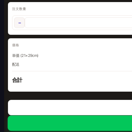
注文数量
−
価格
単価 (21×29cm)
配送
合計