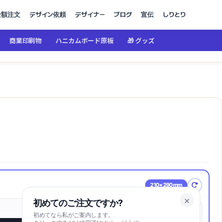
金額注文
デザイン依頼
デザイナー
ブログ
宣伝
しりとり
商業印刷物
ハニカムボード原板
🎁 グッズ
210×290mm
✕
初めてのご注文ですか?
初めてなら私がご案内します。