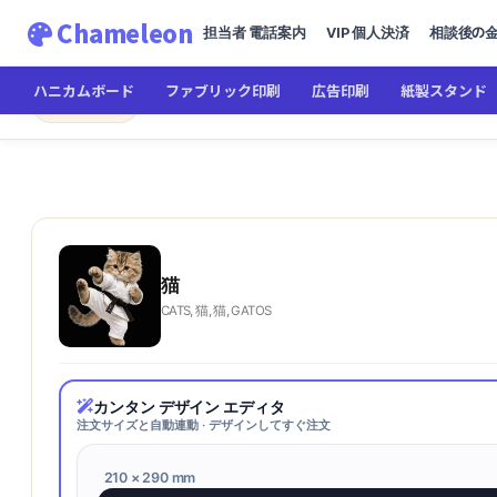
Chameleon
担当者 電話案内
VIP 個人決済
相談後の
ハニカムボード
ファブリック印刷
広告印刷
紙製スタンド
Chameleon
← メインへ
猫
猫
CATS, 猫, 猫, GATOS
カンタン デザイン エディタ
注文サイズと自動連動 · デザインしてすぐ注文
210 × 290 mm