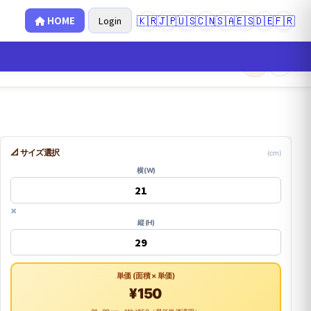
🇰🇷
🇯🇵
🇺🇸
🇨🇳
🇸🇦
🇪🇸
🇩🇪
🇫🇷
HOME
Login
×
0
📐 サイズ選択
(cm)
横 (W)
×
縦 (H)
単価 (面積 × 単価)
¥150