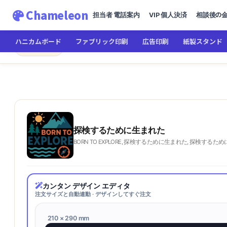
Chameleon
担当者 電話案内
VIP 個人決済
相談後の
ハニカムボード
ファブリック印刷
広告印刷
紙製スタンド
Chameleon
← メインへ
探検するために生まれた
探検するために生まれた
BORN TO EXPLORE, 探検するために生まれた, 探検するために生
カンタン デザイン エディタ
注文サイズと自動連動 · デザインしてすぐ注文
210 × 290 mm