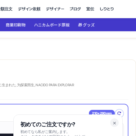
金額注文
デザイン依頼
デザイナー
ブログ
宣伝
しりとり
商業印刷物
ハニカムボード原板
🎁 グッズ
まれた, 为探索而生, NACIDO PARA EXPLORAR
210×290mm
✕
初めてのご注文ですか?
初めてなら私がご案内します。