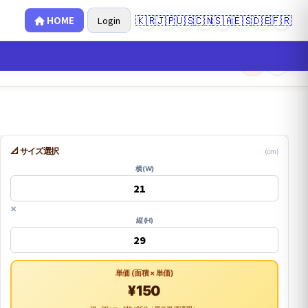
🇰🇷
🇯🇵
🇺🇸
🇨🇳
🇸🇦
🇪🇸
🇩🇪
🇫🇷
HOME
Login
×
0
📐 サイズ選択
(cm)
横 (W)
×
縦 (H)
単価 (面積 × 単価)
¥150