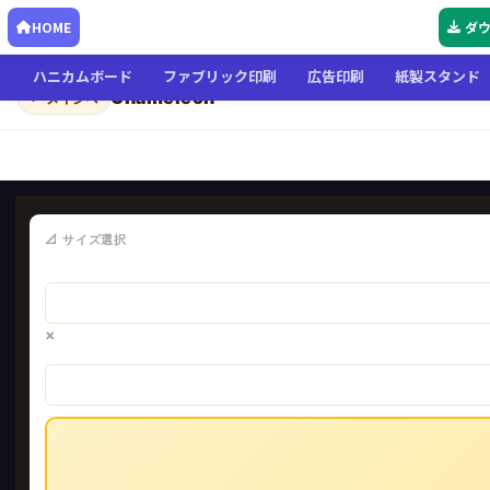
HOME
ダ
ハニカムボード
ファブリック印刷
広告印刷
紙製スタンド
Chameleon
← メインへ
📐 サイズ選択
×