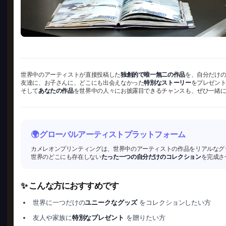
世界中のアーティストが直接投稿した
独創的で唯一無二の作品
を、自分だけ
友達に、お子さんに、どこにも出会えなかった
特別なストーリー
をプレゼン
そして
あなたの作品
を世界中の人々にお披露目できるチャンスも、ぜひ一緒
🌍 グローバルアーティストプラットフォーム
カメレオンプリンティングは、世界中のアーティストの作品をリアルなグ
世界のどこにも存在しない
たった一つの自分だけのコレクション
を完成さ
✨ こんな方におすすめです
世界に一つだけの
ユニークなグッズ
をコレクションしたい方
友人や家族に
特別なプレゼント
を贈りたい方