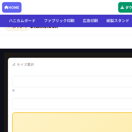
HOME
ダ
ハニカムボード
ファブリック印刷
広告印刷
紙製スタンド
Chameleon
← メインへ
📐 サイズ選択
×