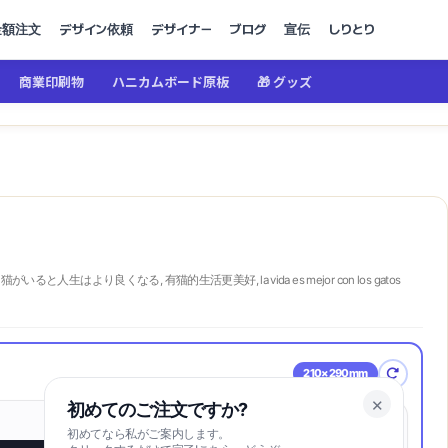
金額注文
デザイン依頼
デザイナー
ブログ
宣伝
しりとり
商業印刷物
ハニカムボード原板
🎁 グッズ
, 猫がいると人生はより良くなる, 有猫的生活更美好, la vida es mejor con los gatos
210×290mm
✕
初めてのご注文ですか?
初めてなら私がご案内します。