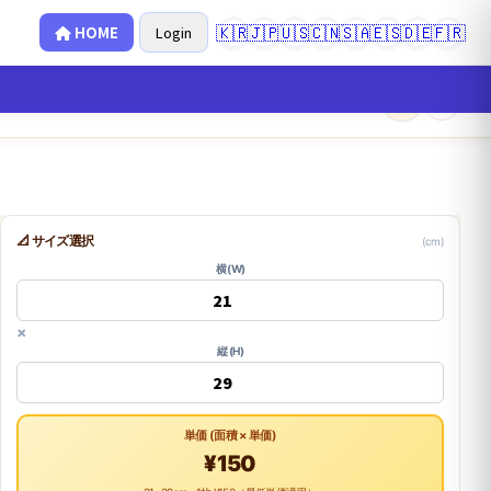
🇰🇷
🇯🇵
🇺🇸
🇨🇳
🇸🇦
🇪🇸
🇩🇪
🇫🇷
HOME
Login
×
0
📐 サイズ選択
(cm)
横 (W)
×
縦 (H)
単価 (面積 × 単価)
¥150