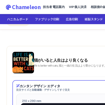
Chameleon
担当者 電話案内
VIP 個人決済
相談後の
ハニカムボード
ファブリック印刷
広告印刷
紙製スタンド
Chameleon
← メインへ
猫がいると人生はより良くなる
猫がいると人生はより良くなる
life is better with cats, 猫と一緒の生活はより豊かになります
カンタン デザイン エディタ
注文サイズと自動連動 · デザインしてすぐ注文
210 × 290 mm