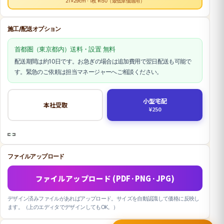
21×29cm · 1枚 ¥150（最低単価適用）
施工/配送オプション
首都圏（東京都内）送料・設置 無料
配送期間は約10日です。お急ぎの場合は追加費用で翌日配送も可能で
す。緊急のご依頼は担当マネージャーへご相談ください。
小型宅配
本社受取
¥250
ファイルアップロード
ファイルアップロード (PDF·PNG·JPG)
デザイン済みファイルがあればアップロード。サイズを自動認識して価格に反映し
ます。（上のエディタでデザインしてもOK。）