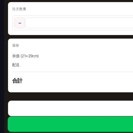
注文数量
−
価格
単価 (21×29cm)
配送
合計