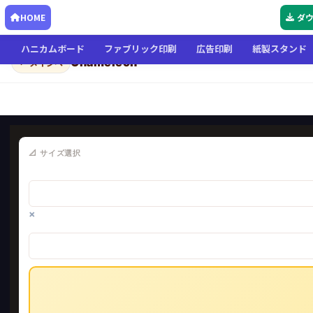
HOME
ダ
ハニカムボード
ファブリック印刷
広告印刷
紙製スタンド
Chameleon
← メインへ
📐 サイズ選択
×