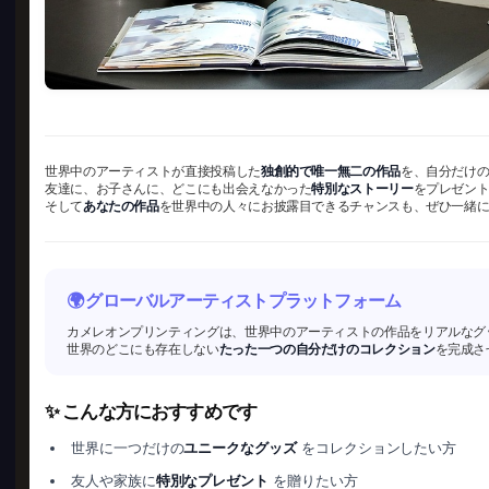
世界中のアーティストが直接投稿した
独創的で唯一無二の作品
を、自分だけ
友達に、お子さんに、どこにも出会えなかった
特別なストーリー
をプレゼン
そして
あなたの作品
を世界中の人々にお披露目できるチャンスも、ぜひ一緒
🌍 グローバルアーティストプラットフォーム
カメレオンプリンティングは、世界中のアーティストの作品をリアルなグ
世界のどこにも存在しない
たった一つの自分だけのコレクション
を完成さ
✨ こんな方におすすめです
世界に一つだけの
ユニークなグッズ
をコレクションしたい方
友人や家族に
特別なプレゼント
を贈りたい方