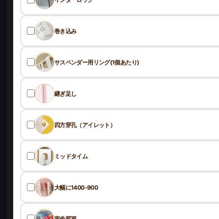
巻き込み
サスペンダー用リング(1個あたり)
継ぎ足し
四方穿孔（アイレット）
ミッドタイム
大幅に1400-900
実色変更