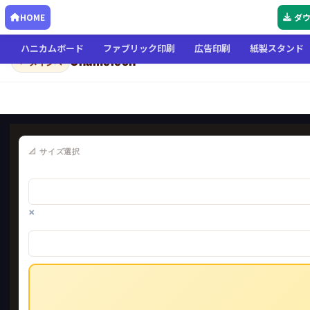
HOME
ダ
ハニカムボード
ファブリック印刷
広告印刷
紙製スタンド
Chameleon
← メインへ
📐 サイズ選択
×