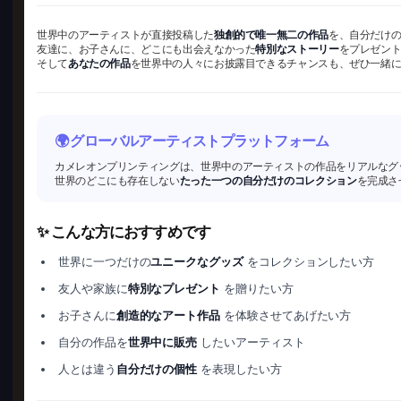
世界中のアーティストが直接投稿した
独創的で唯一無二の作品
を、自分だけ
友達に、お子さんに、どこにも出会えなかった
特別なストーリー
をプレゼン
そして
あなたの作品
を世界中の人々にお披露目できるチャンスも、ぜひ一緒
🌍 グローバルアーティストプラットフォーム
カメレオンプリンティングは、世界中のアーティストの作品をリアルなグ
世界のどこにも存在しない
たった一つの自分だけのコレクション
を完成さ
✨ こんな方におすすめです
世界に一つだけの
ユニークなグッズ
をコレクションしたい方
友人や家族に
特別なプレゼント
を贈りたい方
お子さんに
創造的なアート作品
を体験させてあげたい方
自分の作品を
世界中に販売
したいアーティスト
人とは違う
自分だけの個性
を表現したい方