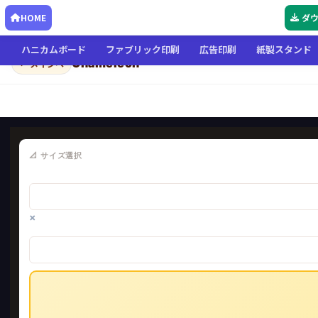
HOME
ダ
ハニカムボード
ファブリック印刷
広告印刷
紙製スタンド
Chameleon
← メインへ
📐 サイズ選択
×