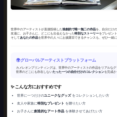
世界中のアーティストが直接投稿した
独創的で唯一無二の作品
を、自分だけ
友達に、お子さんに、どこにも出会えなかった
特別なストーリー
をプレゼン
そして
あなたの作品
を世界中の人々にお披露目できるチャンスも、ぜひ一緒
🌍 グローバルアーティストプラットフォーム
カメレオンプリンティングは、世界中のアーティストの作品をリアルなグ
世界のどこにも存在しない
たった一つの自分だけのコレクション
を完成さ
✨ こんな方におすすめです
世界に一つだけの
ユニークなグッズ
をコレクションしたい方
友人や家族に
特別なプレゼント
を贈りたい方
お子さんに
創造的なアート作品
を体験させてあげたい方