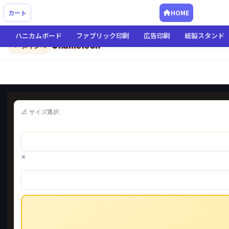
カート
HOME
ハニカムボード
ファブリック印刷
広告印刷
紙製スタンド
Chameleon
← メインへ
📐 サイズ選択
×