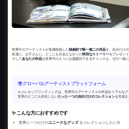
世界中のアーティストが直接投稿した
独創的で唯一無二の作品
を、自分だけ
友達に、お子さんに、どこにも出会えなかった
特別なストーリー
をプレゼン
そして
あなたの作品
を世界中の人々にお披露目できるチャンスも、ぜひ一緒
🌍 グローバルアーティストプラットフォーム
カメレオンプリンティングは、世界中のアーティストの作品をリアルなグ
世界のどこにも存在しない
たった一つの自分だけのコレクション
を完成さ
✨ こんな方におすすめです
世界に一つだけの
ユニークなグッズ
をコレクションしたい方