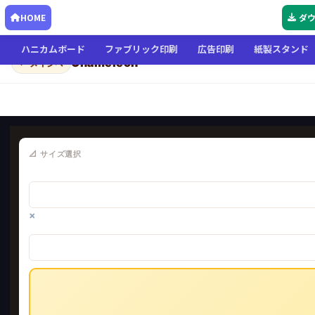
HOME
ダ
ハニカムボード
ファブリック印刷
広告印刷
紙製スタンド
Chameleon
← メインへ
📐 サイズ選択
×