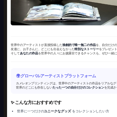
世界中のアーティストが直接投稿した
独創的で唯一無二の作品
を、自分だけ
友達に、お子さんに、どこにも出会えなかった
特別なストーリー
をプレゼン
そして
あなたの作品
を世界中の人々にお披露目できるチャンスも、ぜひ一緒
🌍 グローバルアーティストプラットフォーム
カメレオンプリンティングは、世界中のアーティストの作品をリアルなグ
世界のどこにも存在しない
たった一つの自分だけのコレクション
を完成さ
✨ こんな方におすすめです
世界に一つだけの
ユニークなグッズ
をコレクションしたい方