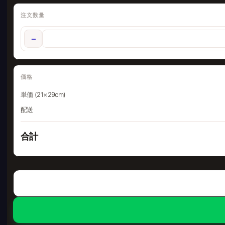
注文数量
−
価格
単価 (21×29cm)
配送
合計