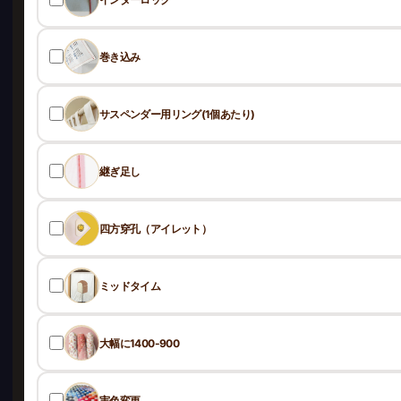
巻き込み
サスペンダー用リング(1個あたり)
継ぎ足し
四方穿孔（アイレット）
ミッドタイム
大幅に1400-900
実色変更