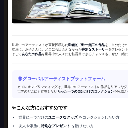
世界中のアーティストが直接投稿した
独創的で唯一無二の作品
を、自分だけ
友達に、お子さんに、どこにも出会えなかった
特別なストーリー
をプレゼン
そして
あなたの作品
を世界中の人々にお披露目できるチャンスも、ぜひ一緒
🌍 グローバルアーティストプラットフォーム
カメレオンプリンティングは、世界中のアーティストの作品をリアルなグ
世界のどこにも存在しない
たった一つの自分だけのコレクション
を完成さ
✨ こんな方におすすめです
世界に一つだけの
ユニークなグッズ
をコレクションしたい方
友人や家族に
特別なプレゼント
を贈りたい方