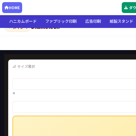
HOME
ダ
ハニカムボード
ファブリック印刷
広告印刷
紙製スタンド
Chameleon
← メインへ
📐 サイズ選択
×