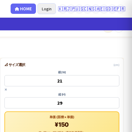
🇰🇷
🇯🇵
🇺🇸
🇨🇳
🇸🇦
🇪🇸
🇩🇪
🇫🇷
HOME
Login
×
0
📐 サイズ選択
(cm)
横 (W)
×
縦 (H)
単価 (面積 × 単価)
¥150