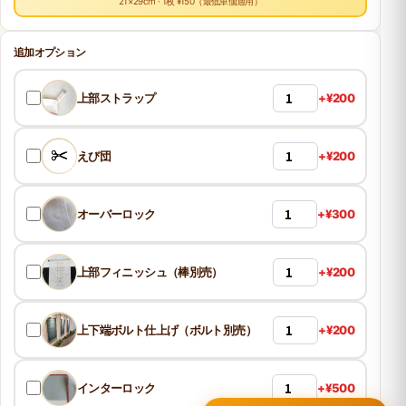
21×29cm · 1枚 ¥150（最低単価適用）
追加オプション
上部ストラップ
+¥200
えび団
+¥200
オーバーロック
+¥300
上部フィニッシュ（棒別売）
+¥200
上下端ボルト仕上げ（ボルト別売）
+¥200
インターロック
+¥500