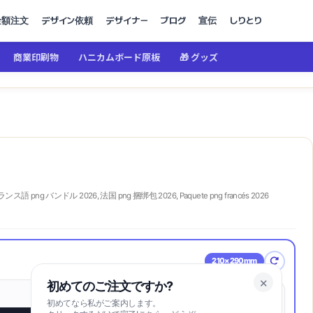
金額注文
デザイン依頼
デザイナー
ブログ
宣伝
しりとり
商業印刷物
ハニカムボード原板
🎁 グッズ
ンス語 png バンドル 2026, 法国 png 捆绑包 2026, Paquete png francés 2026
210×290mm
✕
初めてのご注文ですか?
初めてなら私がご案内します。