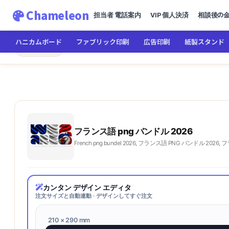
Chameleon
担当者 電話案内
VIP 個人決済
相談後の
ハニカムボード
ファブリック印刷
広告印刷
紙製スタンド
Chameleon
← メインへ
フランス語 png バンドル 2026
フランス語 png バンドル 2026
French png bundel 2026, フランス語 PNG バンドル 2026, フラ
カンタン デザイン エディタ
注文サイズと自動連動 · デザインしてすぐ注文
210 × 290 mm