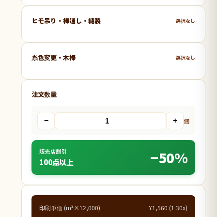
ヒモ吊り・棒通し・縫製
選択なし
糸色変更・木棒
選択なし
注文数量
−
+
個
販売店割引
−50%
100点以上
印刷単価 (m²×12,000)
¥1,560 (1.30x)