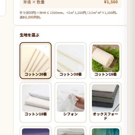
単価 × 数量
¥1,560
半マ(800円) = W+H ≤ 1500mm。 <1m² 1,200円 / ≥1m² m²×1,200円。
送料1,000円別。
生地を選ぶ
コットン20番
コットン30番
コットン16番
コットン10番
シフォン
オックスフォー
ド