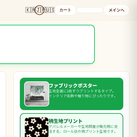
🇰🇷
🇯🇵
🇺🇸
メインへ
カート
ファブリックポスター
生地全面に1枚ずつプリントするタイプ。
インテリア装飾や贈り物にぴったりです。
柄生地プリント
アパレルメーカーや生地問屋が販売用に発
注する、ロール状の柄プリント生地です。