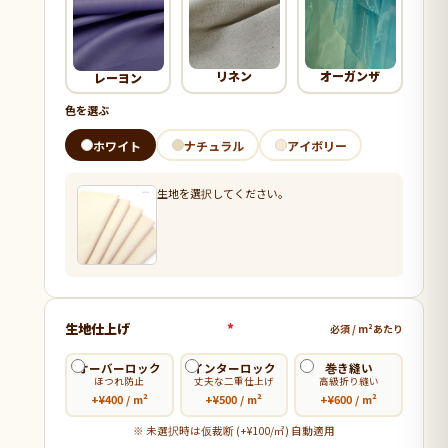
リネン
オーガンザ
レーヨン
色を選ぶ
ホワイト
ナチュラル
アイボリー
生地を選択してください。
生地仕上げ
*
必須 / m²あたり
オーバーロック
インターロック
巻き縫い
ほつれ防止
丈夫な二重仕上げ
高級折り縫い
+¥400 / m²
+¥500 / m²
+¥600 / m²
※ 未選択時は仮裁断 (+¥100/㎡) 自動適用