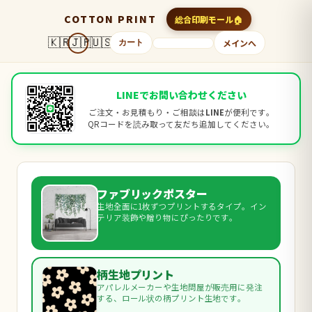
COTTON PRINT
総合印刷モール
🇰🇷
🇯🇵
🇺🇸
メインへ
カート
LINEでお問い合わせください
ご注文・お見積もり・ご相談は
LINE
が便利です。
QRコードを読み取って友だち追加してください。
ファブリックポスター
生地全面に1枚ずつプリントするタイプ。イン
テリア装飾や贈り物にぴったりです。
柄生地プリント
アパレルメーカーや生地問屋が販売用に発注
する、ロール状の柄プリント生地です。