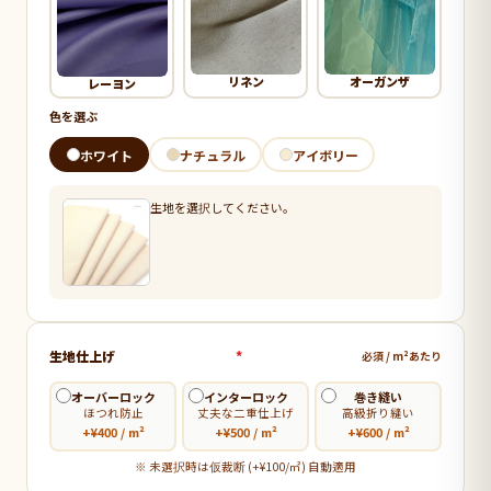
リネン
オーガンザ
レーヨン
色を選ぶ
ホワイト
ナチュラル
アイボリー
生地を選択してください。
生地仕上げ
*
必須 / m²あたり
オーバーロック
インターロック
巻き縫い
ほつれ防止
丈夫な二重仕上げ
高級折り縫い
+¥400 / m²
+¥500 / m²
+¥600 / m²
※ 未選択時は仮裁断 (+¥100/㎡) 自動適用