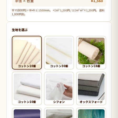
単価 × 数量
¥1,560
半マ(800円) = W+H ≤ 1500mm。 <1m² 1,200円 / ≥1m² m²×1,200円。 送料
1,000円別。
生地を選ぶ
コットン20番
コットン30番
コットン16番
コットン10番
シフォン
オックスフォード