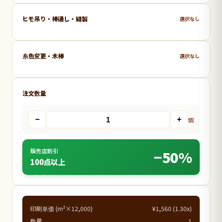
ヒモ吊り・棒通し・縫製
選択なし
糸色変更・木棒
選択なし
注文数量
−
+
個
販売店割引
−50%
100点以上
印刷単価 (m²×12,000)
¥1,560 (1.30x)
数量
1