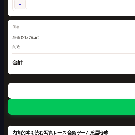
−
価格
単価 (21×29cm)
配送
合計
内向的 本を読む 写真 レース 音楽 ゲーム 惑星地球