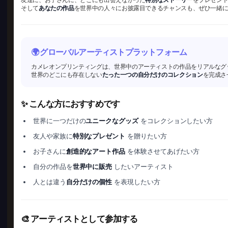
そして
あなたの作品
を世界中の人々にお披露目できるチャンスも、ぜひ一緒
🌍 グローバルアーティストプラットフォーム
カメレオンプリンティングは、世界中のアーティストの作品をリアルなグ
世界のどこにも存在しない
たった一つの自分だけのコレクション
を完成さ
✨ こんな方におすすめです
世界に一つだけの
ユニークなグッズ
をコレクションしたい方
友人や家族に
特別なプレゼント
を贈りたい方
お子さんに
創造的なアート作品
を体験させてあげたい方
自分の作品を
世界中に販売
したいアーティスト
人とは違う
自分だけの個性
を表現したい方
🎨 アーティストとして参加する