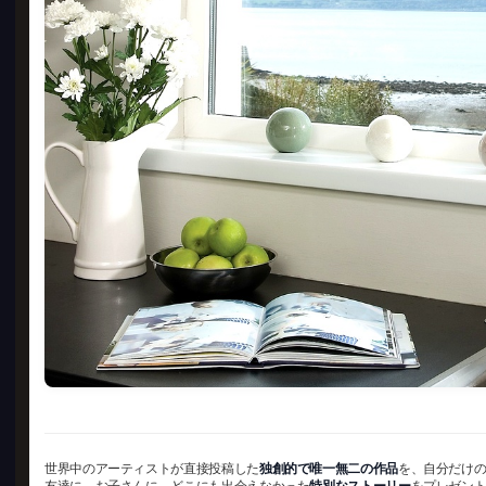
世界中のアーティストが直接投稿した
独創的で唯一無二の作品
を、自分だけ
友達に、お子さんに、どこにも出会えなかった
特別なストーリー
をプレゼン