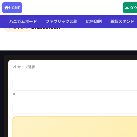
HOME
ダ
ハニカムボード
ファブリック印刷
広告印刷
紙製スタンド
Chameleon
← メインへ
📐 サイズ選択
×