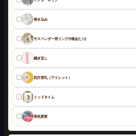
巻き込み
サスペンダー用リング(1個あたり)
継ぎ足し
四方穿孔（アイレット）
ミッドタイム
実色変更