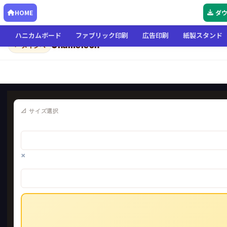
HOME
ダ
ハニカムボード
ファブリック印刷
広告印刷
紙製スタンド
Chameleon
← メインへ
📐 サイズ選択
×