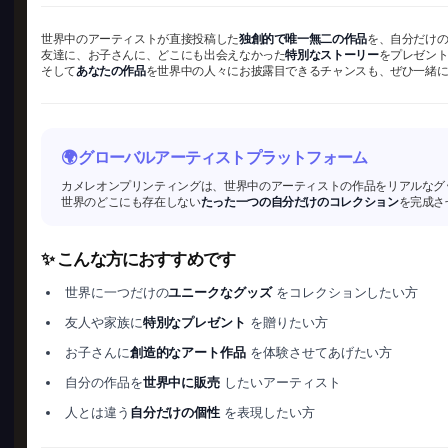
世界中のアーティストが直接投稿した
独創的で唯一無二の作品
を、自分だけ
友達に、お子さんに、どこにも出会えなかった
特別なストーリー
をプレゼン
そして
あなたの作品
を世界中の人々にお披露目できるチャンスも、ぜひ一緒
🌍 グローバルアーティストプラットフォーム
カメレオンプリンティングは、世界中のアーティストの作品をリアルなグ
世界のどこにも存在しない
たった一つの自分だけのコレクション
を完成さ
✨ こんな方におすすめです
世界に一つだけの
ユニークなグッズ
をコレクションしたい方
友人や家族に
特別なプレゼント
を贈りたい方
お子さんに
創造的なアート作品
を体験させてあげたい方
自分の作品を
世界中に販売
したいアーティスト
人とは違う
自分だけの個性
を表現したい方