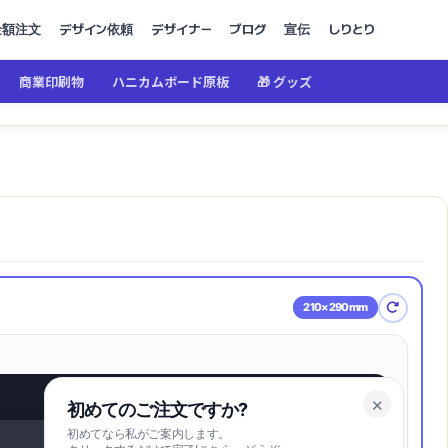
金額注文
デザイン依頼
デザイナー
ブログ
宣伝
しりとり
商業印刷物
ハニカムボード原板
🎁 グッズ
ルのお父さん
210×290mm
キャンバスに合わせる
✕
初めてのご注文ですか?
初めてなら私がご案内します。