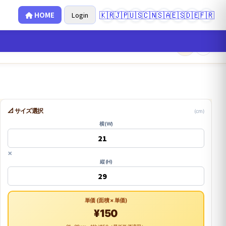
🇰🇷
🇯🇵
🇺🇸
🇨🇳
🇸🇦
🇪🇸
🇩🇪
🇫🇷
HOME
Login
×
0
📐 サイズ選択
(cm)
横 (W)
×
縦 (H)
単価 (面積 × 単価)
¥150