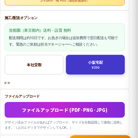
21×29cm · 1枚 ¥150（最低単価適用）
施工/配送オプション
首都圏（東京都内）送料・設置 無料
配送期間は約10日です。お急ぎの場合は追加費用で翌日配送も可能で
す。緊急のご依頼は担当マネージャーへご相談ください。
小型宅配
本社受取
¥250
ファイルアップロード
ファイルアップロード (PDF·PNG·JPG)
デザイン済みファイルがあればアップロード。サイズを自動認識して価格に反映し
ます。（上のエディタでデザインしてもOK。）