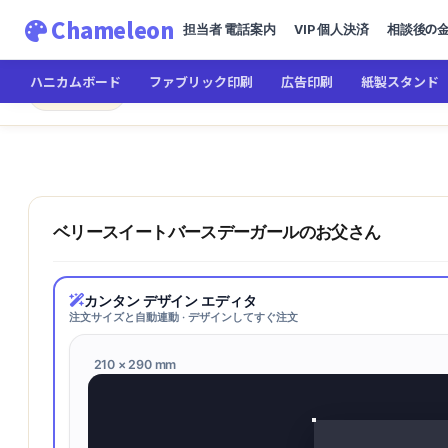
Chameleon
担当者 電話案内
VIP 個人決済
相談後の
ハニカムボード
ファブリック印刷
広告印刷
紙製スタンド
Chameleon
← メインへ
ベリースイートバースデーガー
ベリースイートバースデーガールのお父さん
カンタン デザイン エディタ
注文サイズと自動連動 · デザインしてすぐ注文
210 × 290 mm