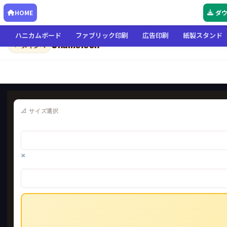
HOME
ダ
ハニカムボード
ファブリック印刷
広告印刷
紙製スタンド
Chameleon
← メインへ
📐 サイズ選択
×