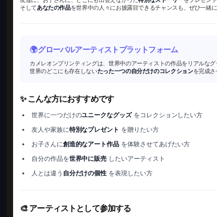
そして
あなたの作品
を世界中の人々にお披露目できるチャンスも、ぜひ一緒
🌍 グローバルアーティストプラットフォーム
カメレオンプリンティングは、世界中のアーティストの作品をリアルなグ
世界のどこにも存在しない
たった一つの自分だけのコレクション
を完成さ
✨ こんな方におすすめです
世界に一つだけの
ユニークなグッズ
をコレクションしたい方
友人や家族に
特別なプレゼント
を贈りたい方
お子さんに
創造的なアート作品
を体験させてあげたい方
自分の作品を
世界中に販売
したいアーティスト
人とは違う
自分だけの個性
を表現したい方
🎨 アーティストとして参加する