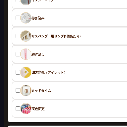
巻き込み
サスペンダー用リング(1個あたり)
継ぎ足し
四方穿孔（アイレット）
ミッドタイム
実色変更