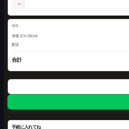
−
価格
単価 (21×29cm)
配送
合計
手紙に入れてね