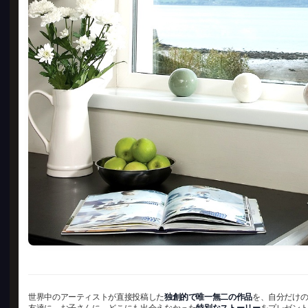
世界中のアーティストが直接投稿した
独創的で唯一無二の作品
を、自分だけ
友達に、お子さんに、どこにも出会えなかった
特別なストーリー
をプレゼン