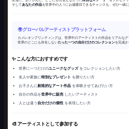
そして
あなたの作品
を世界中の人々にお披露目できるチャンスも、ぜひ一緒
🌍 グローバルアーティストプラットフォーム
カメレオンプリンティングは、世界中のアーティストの作品をリアルなグ
世界のどこにも存在しない
たった一つの自分だけのコレクション
を完成さ
✨ こんな方におすすめです
世界に一つだけの
ユニークなグッズ
をコレクションしたい方
友人や家族に
特別なプレゼント
を贈りたい方
お子さんに
創造的なアート作品
を体験させてあげたい方
自分の作品を
世界中に販売
したいアーティスト
人とは違う
自分だけの個性
を表現したい方
🎨 アーティストとして参加する