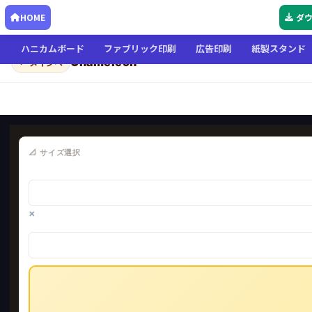
HOME
ダ
ハニカムボード
ファブリック印刷
広告印刷
紙製スタンド
Chameleon
← メインへ
📐 サイズ選択
×