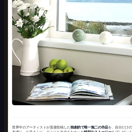
世界中のアーティストが直接投稿した
独創的で唯一無二の作品
を、自分だけ
友達に、お子さんに、どこにも出会えなかった
特別なストーリー
をプレゼン