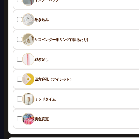
巻き込み
サスペンダー用リング(1個あたり)
継ぎ足し
四方穿孔（アイレット）
ミッドタイム
実色変更