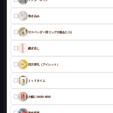
巻き込み
サスペンダー用リング(1個あたり)
継ぎ足し
四方穿孔（アイレット）
ミッドタイム
大幅に1400-900
実色変更