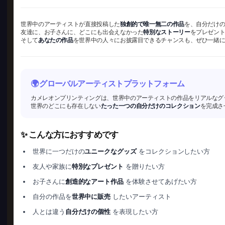
世界中のアーティストが直接投稿した
独創的で唯一無二の作品
を、自分だけ
友達に、お子さんに、どこにも出会えなかった
特別なストーリー
をプレゼン
そして
あなたの作品
を世界中の人々にお披露目できるチャンスも、ぜひ一緒
🌍 グローバルアーティストプラットフォーム
カメレオンプリンティングは、世界中のアーティストの作品をリアルなグ
世界のどこにも存在しない
たった一つの自分だけのコレクション
を完成さ
✨ こんな方におすすめです
世界に一つだけの
ユニークなグッズ
をコレクションしたい方
友人や家族に
特別なプレゼント
を贈りたい方
お子さんに
創造的なアート作品
を体験させてあげたい方
自分の作品を
世界中に販売
したいアーティスト
人とは違う
自分だけの個性
を表現したい方