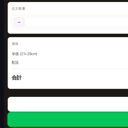
注文数量
−
価格
単価 (21×29cm)
配送
合計