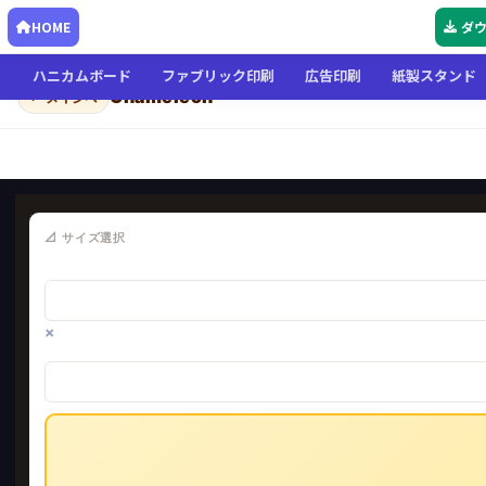
HOME
ダ
ハニカムボード
ファブリック印刷
広告印刷
紙製スタンド
Chameleon
← メインへ
📐 サイズ選択
×