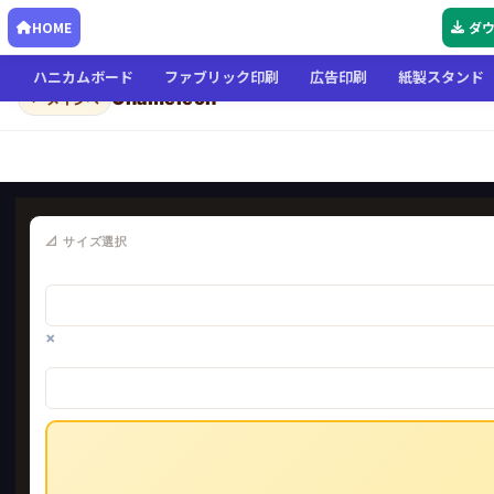
HOME
ダ
ハニカムボード
ファブリック印刷
広告印刷
紙製スタンド
Chameleon
← メインへ
📐 サイズ選択
×